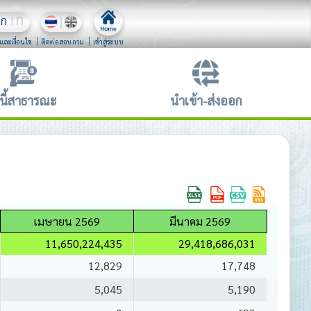
ก
ก
และเงื่อนไข
ติดต่อสอบถาม
เข้าสู่ระบบ
นี้สาธารณะ
นำเข้า-ส่งออก
เมษายน 2569
มีนาคม 2569
11,650,224,435
29,418,686,031
12,829
17,748
5,045
5,190