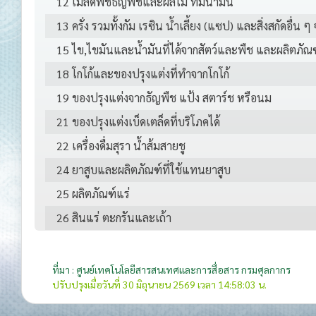
12 เมล็ดพืชธัญพืชและผลไม้ ที่มีน้ำมัน
13 ครั่ง รวมทั้งกัม เรซิน น้ำเลี้ยง (แซป) และสิ่งสกัดอื่น ๆ
15 ไข,ไขมันและน้ำมันที่ได้จากสัตว์และพืช และผลิตภัณฑ
18 โกโก้และของปรุงแต่งที่ทำจากโกโก้
19 ของปรุงแต่งจากธัญพืช แป้ง สตาร์ช หรือนม
21 ของปรุงแต่งเบ็ดเตล็ดที่บริโภคได้
22 เครื่องดื่มสุรา น้ำส้มสายชู
24 ยาสูบและผลิตภัณฑ์ที่ใช้แทนยาสูบ
25 ผลิตภัณฑ์แร่
26 สินแร่ ตะกรันและเถ้า
27 เชื้อเพลิงที่ได้จากแร่ น้ำมันแร่ และผลิตภัณฑ์
28 เคมีภัณฑ์อนินทรีย์
ที่มา : ศูนย์เทคโนโลยีสารสนเทศและการสื่อสาร กรมศุลกากร
ปรับปรุงเมื่อวันที่ 30 มิถุนายน 2569 เวลา 14:58:03 น.
29 เคมีภัณฑ์อินทรีย์
30 ผลิตภัณฑ์ทางเภสัชสัชกรรม