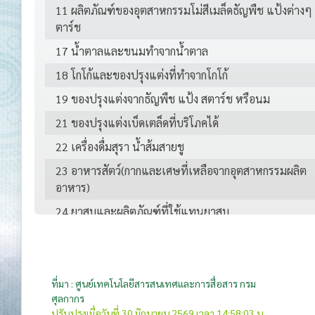
11 ผลิตภัณฑ์ของอุตสาหกรรมโม่สีเมล็ดธัญพืช แป้งต่างๆ
ตาร์ช
17 น้ำตาลและขนมทำจากน้ำตาล
18 โกโก้และของปรุงแต่งที่ทำจากโกโก้
19 ของปรุงแต่งจากธัญพืช แป้ง สตาร์ช หรือนม
21 ของปรุงแต่งเบ็ดเตล็ดที่บริโภคได้
22 เครื่องดื่มสุรา น้ำส้มสายชู
23 อาหารสัตว์(กากและเศษที่เหลือจากอุตสาหกรรมผลิต
อาหาร)
24 ยาสูบและผลิตภัณฑ์ที่ใช้แทนยาสูบ
25 ผลิตภัณฑ์แร่
27 เชื้อเพลิงที่ได้จากแร่ น้ำมันแร่ และผลิตภัณฑ์
28 เคมีภัณฑ์อนินทรีย์
ที่มา : ศูนย์เทคโนโลยีสารสนเทศและการสื่อสาร กรม
ศุลกากร
29 เคมีภัณฑ์อินทรีย์
ปรับปรุงเมื่อวันที่ 30 มิถุนายน 2569 เวลา 14:58:03 น.