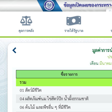
ก
ข้อตก
ดุลการคลัง
รายได้รัฐบาล
มูลค่าการ
ปร
เดือน
มีนาคม
ชื่อรายการ
รวม
01 สัตว์มีชีวิต
04 ผลิตภัณฑ์นม ไข่สัตว์ปีก น้ำผึ้งธรรมชาติ
06 ต้นไม้ และพืชอื่น ๆ ที่มีชีวิต