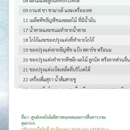
08 ผลไม้และลูกนัตที่บริโภคได้
09 กาแฟ ชา ชามาเต้ และเครื่องเทศ
12 เมล็ดพืชธัญพืชและผลไม้ ที่มีน้ำมัน
17 น้ำตาลและขนมทำจากน้ำตาล
18 โกโก้และของปรุงแต่งที่ทำจากโกโก้
19 ของปรุงแต่งจากธัญพืช แป้ง สตาร์ช หรือนม
20 ของปรุงแต่งทำจากพืชผัก ผลไม้ ลูกนัต หรือจากส่วนอื่
21 ของปรุงแต่งเบ็ดเตล็ดที่บริโภคได้
22 เครื่องดื่มสุรา น้ำส้มสายชู
23 อาหารสัตว์(กากและเศษที่เหลือจากอุตสาหกรรมผลิตอ
25 ผลิตภัณฑ์แร่
27 เชื้อเพลิงที่ได้จากแร่ น้ำมันแร่ และผลิตภัณฑ์
ที่มา : ศูนย์เทคโนโลยีสารสนเทศและการสื่อสาร กรม
28 เคมีภัณฑ์อนินทรีย์
ศุลกากร
30 ผลิตภัณฑ์ทางเภสัชสัชกรรม
ปรับปรุงเมื่อวันที่ 30 มิถุนายน 2569 เวลา 14:58:03 น.