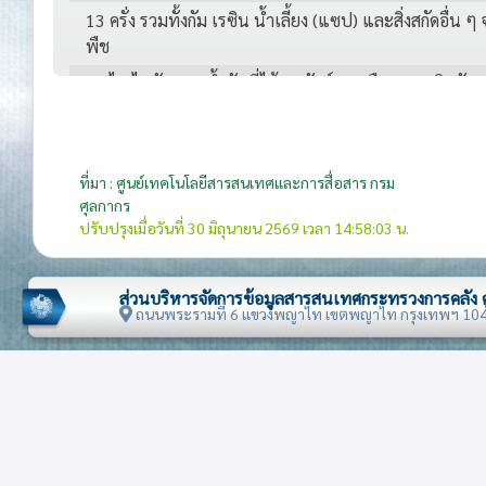
13 ครั่ง รวมทั้งกัม เรซิน น้ำเลี้ยง (แซป) และสิ่งสกัดอื่น ๆ
พืช
15 ไข,ไขมันและน้ำมันที่ได้จากสัตว์และพืช และผลิตภัณฑ
16 ของปรุงแต่งจากสัตว์น้ำ เช่น ปลา กุ้ง
17 น้ำตาลและขนมทำจากน้ำตาล
ที่มา : ศูนย์เทคโนโลยีสารสนเทศและการสื่อสาร กรม
18 โกโก้และของปรุงแต่งที่ทำจากโกโก้
ศุลกากร
ปรับปรุงเมื่อวันที่ 30 มิถุนายน 2569 เวลา 14:58:03 น.
19 ของปรุงแต่งจากธัญพืช แป้ง สตาร์ช หรือนม
20 ของปรุงแต่งทำจากพืชผัก ผลไม้ ลูกนัต หรือจากส่วนอื่
พืช
ส่วนบริหารจัดการข้อมูลสารสนเทศกระทรวงการคลัง
ถนนพระรามที่ 6 แขวงพญาไท เขตพญาไท กรุงเทพฯ 10
21 ของปรุงแต่งเบ็ดเตล็ดที่บริโภคได้
22 เครื่องดื่มสุรา น้ำส้มสายชู
23 อาหารสัตว์(กากและเศษที่เหลือจากอุตสาหกรรมผลิต
อาหาร)
26 สินแร่ ตะกรันและเถ้า