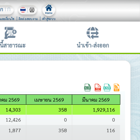
ก
ก
และเงื่อนไข
ติดต่อสอบถาม
เข้าสู่ระบบ
นี้สาธารณะ
นำเข้า-ส่งออก
คม 2569
เมษายน 2569
มีนาคม 2569
14,303
358
1,929,116
12,426
0
0
1,877
358
116