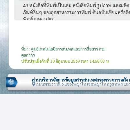
49 หนังสือที่พิมพ์เป็นเล่ม หนังสือพิมพ์ รูปภาพ และผลิต
ภัณฑ์อื่นๆ ของอุตสาหกรรมการพิมพ์ ต้นฉบับเขียนหรือดี
พิมพ์ และแปลน
63 ของทำด้วยสิ่งทอที่จัดทำแล้วอื่นๆ
64 รองเท้า
71 อัญมณี ไข่มุก เครื่องประดับ และโลหะมีค่า
ที่มา : ศูนย์เทคโนโลยีสารสนเทศและการสื่อสาร กรม
ศุลกากร
73 ของทำด้วยเหล็กหรือเหล็กกล้า
ปรับปรุงเมื่อวันที่ 30 มิถุนายน 2569 เวลา 14:58:03 น.
76 อะลูมิเนียมและของทำด้วยอะลูมิเนียม
82 เครื่องมือ เครื่องใช้ ของใช้ชนิดมีคม ช้อนและส้อม ทำด
ส่วนบริหารจัดการข้อมูลสารสนเทศกระทรวงการคลัง
ถนนพระรามที่ 6 แขวงพญาไท เขตพญาไท กรุงเทพฯ 10
โลหะสามัญ
90 เครื่องมือและอุปกรณ์ที่ใช้ในทางทัศนศาสตร์,การ
แพทย์,การถ่ายรูป,การวัด,การตรวจสอบ
รวม