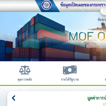
ก
ข้อตก
ดุลการคลัง
รายได้รัฐบาล
มูลค่าการ
ป