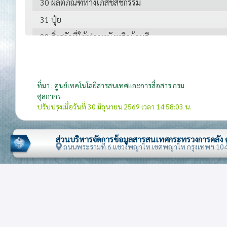
30 ผลิตภัณฑ์ทางเภสัชสัชกรรม
31 ปุ๋ย
32 สิ่งสกัดที่ใช้ฟอกหนังหรือย้อมสี
33 เครื่องหอม เครื่องสำอางหรือสิ่งปรุงแต่งสำหรับประทิ
34 สบู่ สิ่งปรุงแต่งที่ใช้ซักล้าง ไขเทียม เทียนไข
ที่มา : ศูนย์เทคโนโลยีสารสนเทศและการสื่อสาร กรม
35 สารแอลบูมินอยด์ โมดิไฟด์ สตาร์ช กาว เอนไซม์
ศุลกากร
38 เคมีภัณฑ์เบ็ดเตล็ด
ปรับปรุงเมื่อวันที่ 30 มิถุนายน 2569 เวลา 14:58:03 น.
39 พลาสติกและของที่ทำด้วยพลาสติก
ส่วนบริหารจัดการข้อมูลสารสนเทศกระทรวงการคลัง
40 ยางและของทำด้วยยาง
ถนนพระรามที่ 6 แขวงพญาไท เขตพญาไท กรุงเทพฯ 10
42 เครื่องหนัง
44 ไม้และของทำด้วยไม้ ถ่านไม้
47 เยื่อไม้
48 กระดาษและกระดาษแข็ง ของทำด้วยสิ่งดังกล่าว
49 หนังสือที่พิมพ์เป็นเล่ม หนังสือพิมพ์ รูปภาพ และผลิต