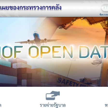
ก
ข้อตกลง
ล
รายจ่ายรัฐบาล
ห