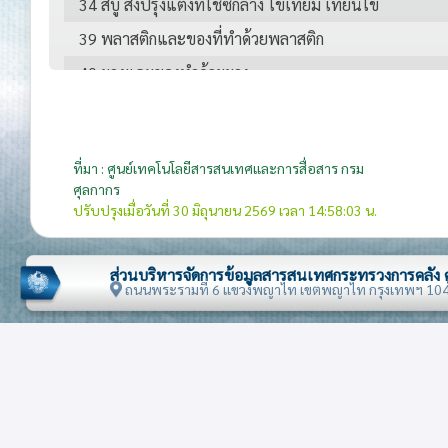
34 สบู่ สิ่งปรุงแต่งที่ใช้ซักล้าง ไขเทียม เทียนไข
39 พลาสติกและของที่ทำด้วยพลาสติก
40 ยางและของทำด้วยยาง
42 เครื่องหนัง
47 เยื่อไม้
ที่มา : ศูนย์เทคโนโลยีสารสนเทศและการสื่อสาร กรม
49 หนังสือที่พิมพ์เป็นเล่ม หนังสือพิมพ์ รูปภาพ และผลิต
ศุลกากร
ของอุตสาหกรรมการพิมพ์ ต้นฉบับเขียนหรือดีดพิมพ์ แ
ปรับปรุงเมื่อวันที่ 30 มิถุนายน 2569 เวลา 14:58:03 น.
57 พรมและสิ่งทอปูพื้นอื่นๆ
61 เครื่องแต่งกายและส่วนประกอบ ถักแบบนิตหรือแบบโ
ส่วนบริหารจัดการข้อมูลสารสนเทศกระทรวงการคลัง
ถนนพระรามที่ 6 แขวงพญาไท เขตพญาไท กรุงเทพฯ 10
62 เครื่องแต่งกายและส่วนประกอบ ไม่ได้ถักแบบนิตหรือ
63 ของทำด้วยสิ่งทอที่จัดทำแล้วอื่นๆ
64 รองเท้า
69 ผลิตภัณฑ์เซรามิก
70 แก้วและเครื่องแก้ว