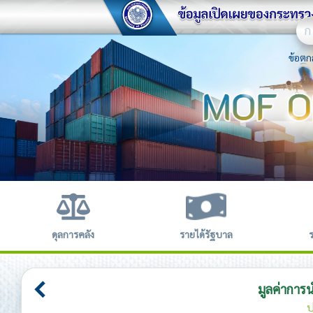
ก
ข้อตก
ดุลการคลัง
รายได้รัฐบาล
มูลค่าการ
ป