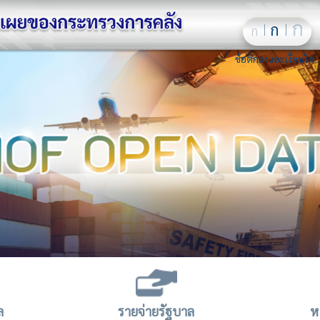
ก
ก
ก
ข้อตกลงและเงื่อนไข
ล
รายจ่ายรัฐบาล
ห