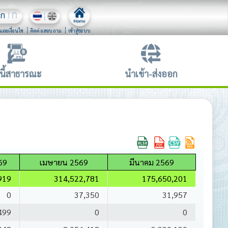
ก
ก
และเงื่อนไข
ติดต่อสอบถาม
เข้าสู่ระบบ
นี้สาธารณะ
นำเข้า-ส่งออก
69
เมษายน 2569
มีนาคม 2569
919
314,522,781
175,650,201
0
37,350
31,957
499
0
0