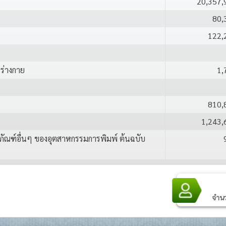
20,357,
80,
122,
นร่างกาย
1,
810,
1,243,
ิตภัณฑ์อื่นๆ ของอุตสาหกรรมการพิมพ์ ต้นฉบับ
ครเชต์
896,
จำนวน
แบบโครเชต์
1,804,
541,