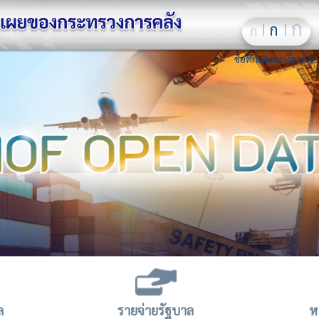
ก
ก
ก
ข้อตกลงและเงื่อนไข
ล
รายจ่ายรัฐบาล
ห